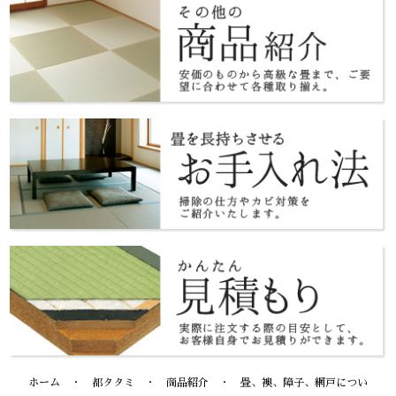
ホーム
・
都タタミ
・
商品紹介
・
畳、襖、障子、網戸につい