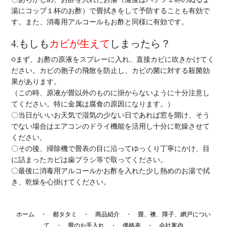
〇あらかじめ、お酢を入れたお湯（濃度はバケツ１杯のぬるま
湯にコップ１杯のお酢）で畳拭きをして予防することも有効で
す。また、消毒用アルコールもお酢と同様に有効です。
4.もしも
カビが生えて
しまったら？
○まず、お酢の原液をスプレーに入れ、直接カビに吹きかけてく
ださい。カビの胞子の飛散を防止し、カビの菌に対する殺菌効
果があります。
（この時、原液が畳以外のものに掛からないように十分注意し
てください。特に金属は腐食の原因になります。）
〇当日がいいお天気で湿気の少ない日であれば窓を開け、そう
でない場合はエアコンのドライ機能を活用し十分に乾燥させて
ください。
〇その後、掃除機で畳表の目に沿ってゆっくり丁寧にかけ、目
に詰まったカビは歯ブラシ等で取ってください。
〇最後に消毒用アルコールかお酢を入れた少し熱めのお湯で拭
き、乾燥を心掛けてください。
ホーム
・
都タタミ
・
商品紹介
・
畳、襖、障子、網戸につい
て
・
畳のお手入れ
・
価格表
・
会社案内