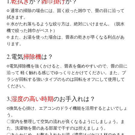
1.
乾拭き
か？
雑巾掛け
か？
○ 通常の掃除の場合には、固く絞った雑巾で、畳の目に沿って
拭きます。
○ 水がたれ落ちるような絞り方は、絶対にいけません。（脱水
機で絞った雑巾がベスト）
○ また、お湯を使った場合は、畳表の乾きが早くなる利点があ
ります。
2.電気
掃除機
は？
○電気掃除機を強くかけると、畳表を傷めやすいので、畳の目に
沿って 軽く触れる感じでゆっくりとかけてください。また、ブ
ラシが回転する強いタイプのものは回転をオフにして使用して
ください。
3.
湿度の高い時期
のお手入れは？
○換気を心掛け、エアコンのドライ機能を活用するとよいでしょ
う。
〇室内を整理して空気の流れが良くなるようにしましょう。ま
た、洗濯物を畳のある部屋で干すのは控えましょう。